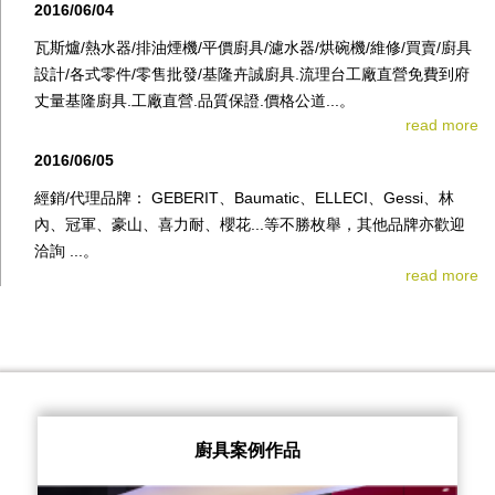
2016/06/04
瓦斯爐/熱水器/排油煙機/平價廚具/濾水器/烘碗機/維修/買賣/廚具
設計/各式零件/零售批發/基隆卉誠廚具.流理台工廠直營免費到府
丈量基隆廚具.工廠直營.品質保證.價格公道...。
read more
2016/06/05
經銷/代理品牌： GEBERIT、Baumatic、ELLECI、Gessi、林
內、冠軍、豪山、喜力耐、櫻花...等不勝枚舉，其他品牌亦歡迎
洽詢 ...。
read more
廚具案例作品